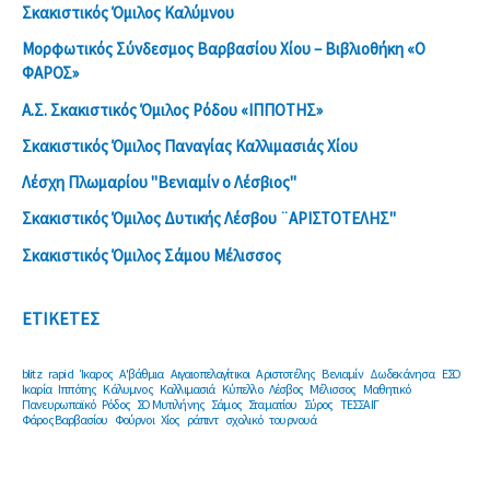
Σκακιστικός Όμιλος Καλύμνου
Μορφωτικός Σύνδεσμος Βαρβασίου Χίου – Βιβλιοθήκη «Ο
ΦΑΡΟΣ»
Α.Σ. Σκακιστικός Όμιλος Ρόδου «ΙΠΠΟΤΗΣ»
Σκακιστικός Όμιλος Παναγίας Καλλιμασιάς Χίου
Λέσχη Πλωμαρίου ''Βενιαμίν ο Λέσβιος''
Σκακιστικός Όμιλος Δυτικής Λέσβου ¨ΑΡΙΣΤΟΤΕΛΗΣ"
Σκακιστικός Όμιλος Σάμου Μέλισσος
ΕΤΙΚΕΤΕΣ
blitz
rapid
Ίκαρος
Α'βάθμια
Αιγαιοπελαγίτικοι
Αριστοτέλης
Βενιαμίν
Δωδεκάνησα
ΕΣΟ
Ικαρία
Ιππότης
Κάλυμνος
Καλλιμασιά
Κύπελλο
Λέσβος
Μέλισσος
Μαθητικό
Πανευρωπαϊκό
Ρόδος
ΣΟ Μυτιλήνης
Σάμος
Σταματίου
Σύρος
ΤΕΣΣΑΙΓ
Φάρος Βαρβασίου
Φούρνοι
Χίος
ράπιντ
σχολικό
τουρνουά