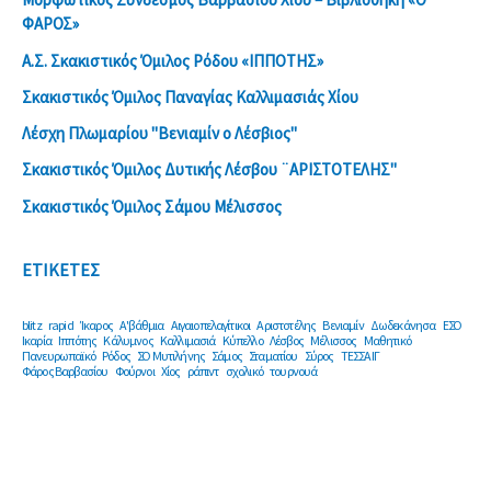
ΦΑΡΟΣ»
Α.Σ. Σκακιστικός Όμιλος Ρόδου «ΙΠΠΟΤΗΣ»
Σκακιστικός Όμιλος Παναγίας Καλλιμασιάς Χίου
Λέσχη Πλωμαρίου ''Βενιαμίν ο Λέσβιος''
Σκακιστικός Όμιλος Δυτικής Λέσβου ¨ΑΡΙΣΤΟΤΕΛΗΣ"
Σκακιστικός Όμιλος Σάμου Μέλισσος
ΕΤΙΚΕΤΕΣ
blitz
rapid
Ίκαρος
Α'βάθμια
Αιγαιοπελαγίτικοι
Αριστοτέλης
Βενιαμίν
Δωδεκάνησα
ΕΣΟ
Ικαρία
Ιππότης
Κάλυμνος
Καλλιμασιά
Κύπελλο
Λέσβος
Μέλισσος
Μαθητικό
Πανευρωπαϊκό
Ρόδος
ΣΟ Μυτιλήνης
Σάμος
Σταματίου
Σύρος
ΤΕΣΣΑΙΓ
Φάρος Βαρβασίου
Φούρνοι
Χίος
ράπιντ
σχολικό
τουρνουά