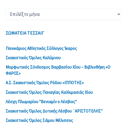
μία
λαμπρή
Ι
διοργάνωση
Σ
από
τον
Τ
Ιππότη
Ο
Ρόδου
ΣΩΜΑΤΕΙΑ ΤΕΣΣΑΙΓ
Ρ
Ι
Κ
Πανικάριος Αθλητικός Σύλλογος Ίκαρος
Ό
Σκακιστικός Όμιλος Καλύμνου
Μορφωτικός Σύνδεσμος Βαρβασίου Χίου – Βιβλιοθήκη «Ο
ΦΑΡΟΣ»
Α.Σ. Σκακιστικός Όμιλος Ρόδου «ΙΠΠΟΤΗΣ»
Σκακιστικός Όμιλος Παναγίας Καλλιμασιάς Χίου
Λέσχη Πλωμαρίου ''Βενιαμίν ο Λέσβιος''
Σκακιστικός Όμιλος Δυτικής Λέσβου ¨ΑΡΙΣΤΟΤΕΛΗΣ"
Σκακιστικός Όμιλος Σάμου Μέλισσος