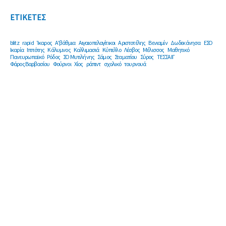
ΕΤΙΚΕΤΕΣ
blitz
rapid
Ίκαρος
Α'βάθμια
Αιγαιοπελαγίτικοι
Αριστοτέλης
Βενιαμίν
Δωδεκάνησα
ΕΣΟ
Ικαρία
Ιππότης
Κάλυμνος
Καλλιμασιά
Κύπελλο
Λέσβος
Μέλισσος
Μαθητικό
Πανευρωπαϊκό
Ρόδος
ΣΟ Μυτιλήνης
Σάμος
Σταματίου
Σύρος
ΤΕΣΣΑΙΓ
Φάρος Βαρβασίου
Φούρνοι
Χίος
ράπιντ
σχολικό
τουρνουά