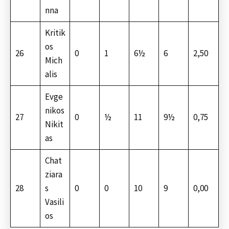
nna
Kritik
os
26
0
1
6½
6
2,50
Mich
alis
Evge
nikos
27
0
½
11
9½
0,75
Nikit
as
Chat
ziara
28
s
0
0
10
9
0,00
Vasili
os