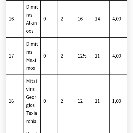
Dimit
ras
16
0
2
16
14
4,00
Alkin
oos
Dimit
ras
17
0
2
12½
11
4,00
Maxi
mos
Mitzi
viris
Geor
18
0
2
12
11
1,00
gios
Taxia
rchis