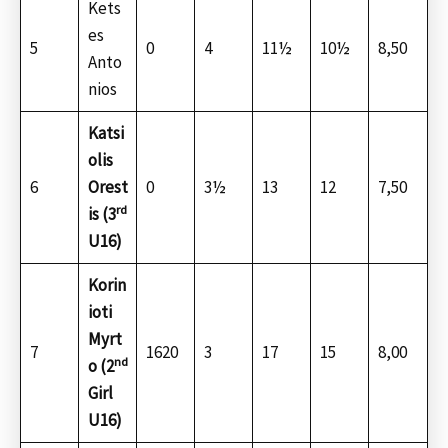
Kets
es
5
0
4
11½
10½
8,50
Anto
nios
Katsi
olis
6
Orest
0
3½
13
12
7,50
rd
is (3
U16)
Korin
ioti
Myrt
7
1620
3
17
15
8,00
nd
o (2
Girl
U16)