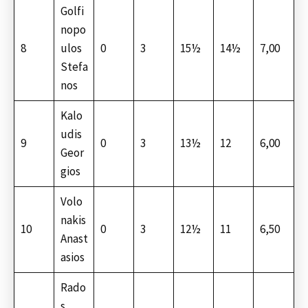
Golfi
nopo
8
ulos
0
3
15½
14½
7,00
Stefa
nos
Kalo
udis
9
0
3
13½
12
6,00
Geor
gios
Volo
nakis
10
0
3
12½
11
6,50
Anast
asios
Rado
s