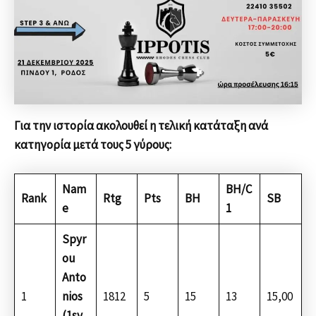
Για την ιστορία ακολουθεί η τελική κατάταξη ανά
κατηγορία μετά τους 5 γύρους:
Nam
BH/C
Rank
Rtg
Pts
BH
SB
e
1
Spyr
ou
Anto
1
nios
1812
5
15
13
15,00
(1sy