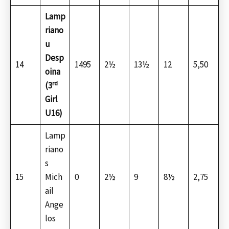
Lamp
riano
u
Desp
14
1495
2½
13½
12
5,50
oina
rd
(3
Girl
U16)
Lamp
riano
s
15
Mich
0
2½
9
8½
2,75
ail
Ange
los