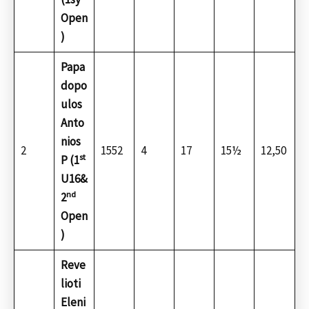
Open
)
Papa
dopo
ulos
Anto
nios
2
1552
4
17
15½
12,50
st
P (1
U16&
nd
2
Open
)
Reve
lioti
Eleni