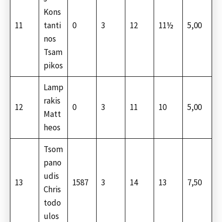
Kons
11
tanti
0
3
12
11½
5,00
nos
Tsam
pikos
Lamp
rakis
12
0
3
11
10
5,00
Matt
heos
Tsom
pano
udis
13
1587
3
14
13
7,50
Chris
todo
ulos