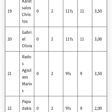
Karat
salos
19
0
2
11½
11
3,50
Chris
tos
Gabri
20
el
0
2
11½
11
3,00
Olivia
Rado
s
Agisil
21
0
2
9½
9
3,50
aos
Mario
s
Papa
22
dakis
0
2
9½
9
2,00