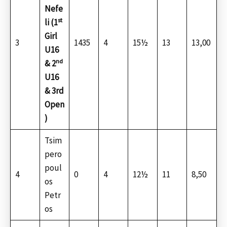
Nefe
st
li (1
Girl
3
1435
4
15½
13
13,00
U16
nd
& 2
U16
& 3rd
Open
)
Tsim
pero
poul
4
0
4
12½
11
8,50
os
Petr
os