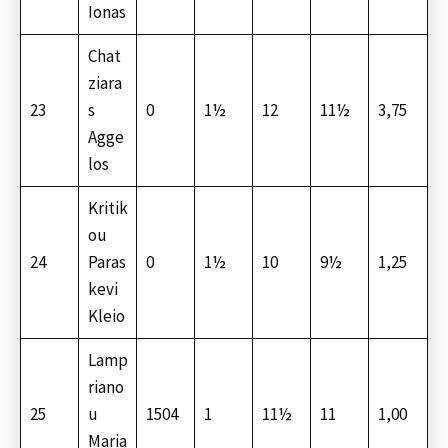
Ionas
Chat
ziara
23
s
0
1½
12
11½
3,75
Agge
los
Kritik
ou
24
Paras
0
1½
10
9½
1,25
kevi
Kleio
Lamp
riano
25
u
1504
1
11½
11
1,00
Maria