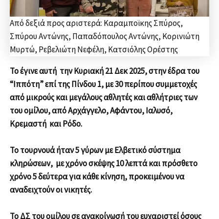
Από δεξιά προς αριστερά: Καραμποϊκης Σπύρος,
Σπύρου Αντώνης, Παπαδόπουλος Αντώνης, Κορινιώτη
Μυρτώ, Ρεβελιώτη Νεφέλη, Κατσιόλης Ορέστης
Το έγινε αυτή την Κυριακή 21 Δεκ 2025, στην έδρα του
“Ιππότη” επί της Πίνδου 1, με 30 περίπου συμμετοχές
από μικρούς και μεγάλους αθλητές και αθλήτριες των
του ομίλου, από Αρχάγγελο, Αφάντου, Ιαλυσό,
Κρεμαστή και Ρόδο.
Το τουρνουά ήταν 5 γύρων με Ελβετικό σύστημα
κληρώσεων, με χρόνο σκέψης 10 λεπτά και πρόσθετο
χρόνο 5 δεύτερα για κάθε κίνηση, προκειμένου να
αναδειχτούν οι νικητές.
Το ΔΣ του ομίλου σε ανακοίνωσή του ευχαριστεί όσους